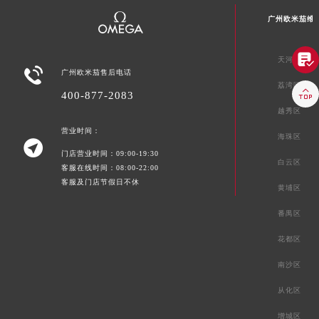
广州欧米茄维

天河区

广州欧米茄售后电话
荔湾区

400-877-2083
越秀区
营业时间：
海珠区

门店营业时间：09:00-19:30
白云区
客服在线时间：08:00-22:00
客服及门店节假日不休
黄埔区
番禺区
花都区
南沙区
从化区
增城区