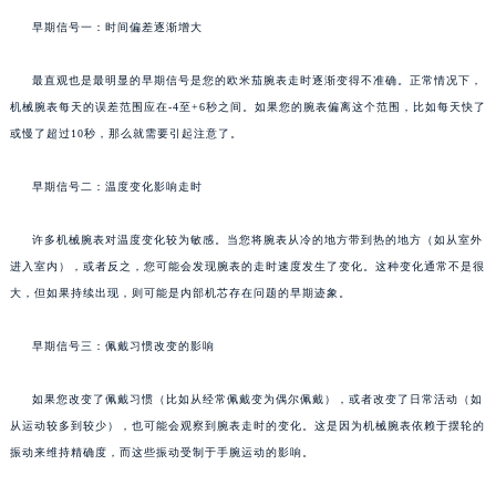
早期信号一：时间偏差逐渐增大
最直观也是最明显的早期信号是您的欧米茄腕表走时逐渐变得不准确。正常情况下，
机械腕表每天的误差范围应在-4至+6秒之间。如果您的腕表偏离这个范围，比如每天快了
或慢了超过10秒，那么就需要引起注意了。
早期信号二：温度变化影响走时
许多机械腕表对温度变化较为敏感。当您将腕表从冷的地方带到热的地方（如从室外
进入室内），或者反之，您可能会发现腕表的走时速度发生了变化。这种变化通常不是很
大，但如果持续出现，则可能是内部机芯存在问题的早期迹象。
早期信号三：佩戴习惯改变的影响
如果您改变了佩戴习惯（比如从经常佩戴变为偶尔佩戴），或者改变了日常活动（如
从运动较多到较少），也可能会观察到腕表走时的变化。这是因为机械腕表依赖于摆轮的
振动来维持精确度，而这些振动受制于手腕运动的影响。