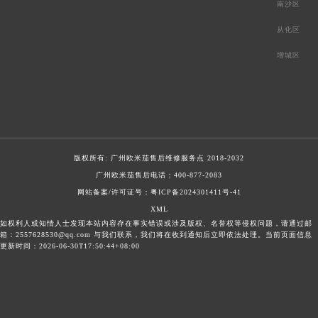
南沙区
从化区
增城区
版权所有:
广州欧米茄售后维修服务点
2018-2032
广州欧米茄售后电话：
400-877-2083
网站备案/许可证号：粤ICP备2024301411号-41
XML
如权利人或知情人士发现本站内容存在事实错误或涉及版权、名誉权等侵权问题，请通过邮
箱：2557628530@qq.com 与我们联系，我们将在收到通知后立即依法处理。当前页面信息
更新时间：2026-06-30T17:50:44+08:00