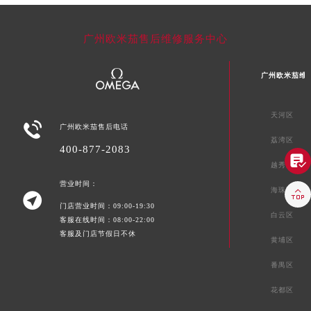
广州欧米茄售后维修服务中心
广州欧米茄维
天河区

广州欧米茄售后电话
荔湾区
400-877-2083

越秀区
营业时间：
海珠区


门店营业时间：09:00-19:30
白云区
客服在线时间：08:00-22:00
客服及门店节假日不休
黄埔区
番禺区
花都区