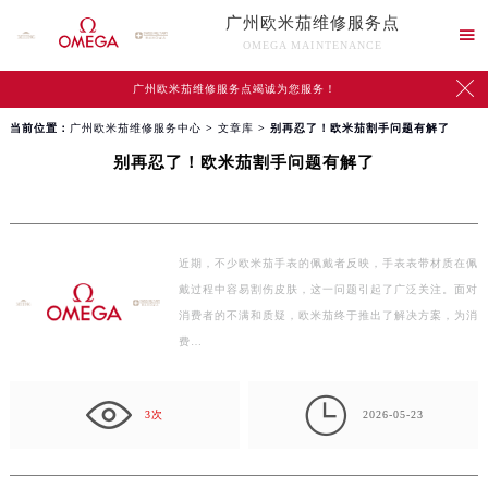
广州欧米茄维修服务点

OMEGA MAINTENANCE

广州欧米茄维修服务点竭诚为您服务！
当前位置：
广州欧米茄维修服务中心
>
文章库
> 别再忍了！欧米茄割手问题有解了
别再忍了！欧米茄割手问题有解了
近期，不少欧米茄手表的佩戴者反映，手表表带材质在佩
戴过程中容易割伤皮肤，这一问题引起了广泛关注。面对
消费者的不满和质疑，欧米茄终于推出了解决方案，为消
费…

3次
2026-05-23