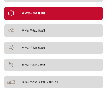
欧米茄手表检测服务
欧米茄手表划痕处理
欧米茄手表起雾处理
欧米茄手表摔坏维修
欧米茄手表表带更换/订购/定制