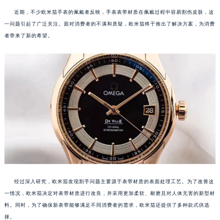
近期，不少欧米茄手表的佩戴者反映，手表表带材质在佩戴过程中容易割伤皮肤，这
一问题引起了广泛关注。面对消费者的不满和质疑，欧米茄终于推出了解决方案，为消费
者带来了新的希望。
经过深入研究，欧米茄发现割手问题主要源于表带材质的表面处理工艺。为了改善这
一情况，欧米茄决定对表带材质进行改良，并采用更加柔软、耐磨且对人体无害的新型材
料。同时，为了确保新表带能够满足不同消费者的需求，欧米茄还提供了多种款式供选
择。