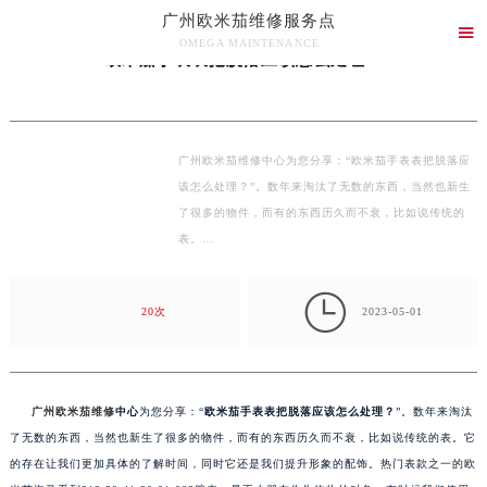
广州欧米茄维修服务点
当前位置：
广州欧米茄维修服务中心
>
文章库
> 欧米茄手表表把脱落应该怎么处理？

OMEGA MAINTENANCE
欧米茄手表表把脱落应该怎么处理？
广州欧米茄维修服务点竭诚为您服务！
广州欧米茄维修中心为您分享：“欧米茄手表表把脱落应
该怎么处理？”。数年来淘汰了无数的东西，当然也新生
了很多的物件，而有的东西历久而不衰，比如说传统的
表。…

20次
2023-05-01
广州欧米茄维修
中心
为您分享：“
欧米茄手表表把脱落应该怎么处理？
”。数年来淘汰
了无数的东西，当然也新生了很多的物件，而有的东西历久而不衰，比如说传统的表。它
的存在让我们更加具体的了解时间，同时它还是我们提升形象的配饰。热门表款之一的欧