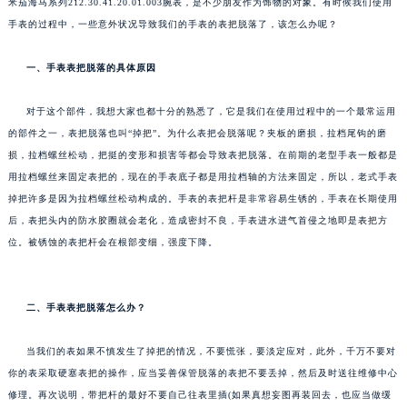
米茄海马系列212.30.41.20.01.003腕表，是不少朋友作为饰物的对象。有时候我们使用
手表的过程中，一些意外状况导致我们的手表的表把脱落了，该怎么办呢？
一、手表表把脱落的具体原因
对于这个部件，我想大家也都十分的熟悉了，它是我们在使用过程中的一个最常运用
的部件之一，表把脱落也叫“掉把”。为什么表把会脱落呢？夹板的磨损，拉档尾钩的磨
损，拉档螺丝松动，把挺的变形和损害等都会导致表把脱落。在前期的老型手表一般都是
用拉档螺丝来固定表把的，现在的手表底子都是用拉档轴的方法来固定，所以，老式手表
掉把许多是因为拉档螺丝松动构成的。手表的表把杆是非常容易生锈的，手表在长期使用
后，表把头内的防水胶圈就会老化，造成密封不良，手表进水进气首侵之地即是表把方
位。被锈蚀的表把杆会在根部变细，强度下降。
二、手表表把脱落怎么办？
当我们的表如果不慎发生了掉把的情况，不要慌张，要淡定应对，此外，千万不要对
你的表采取硬塞表把的操作，应当妥善保管脱落的表把不要丢掉，然后及时送往维修中心
修理。再次说明，带把杆的最好不要自己往表里插(如果真想妄图再装回去，也应当做缓