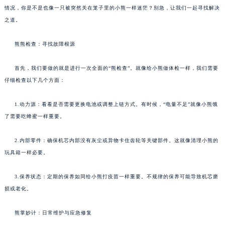
情况，你是不是也像一只被突然关在笼子里的小熊一样迷茫？别急，让我们一起寻找解决
之道。
熊熊检查：寻找故障根源
首先，我们要做的就是进行一次全面的“熊检查”。就像给小熊做体检一样，我们需要
仔细检查以下几个方面：
1.动力源：看看是否需要更换电池或调整上链方式。有时候，“电量不足”就像小熊饿
了需要吃蜂蜜一样重要。
2.内部零件：确保机芯内部没有灰尘或异物卡住齿轮等关键部件。这就像清理小熊的
玩具箱一样必要。
3.保养状态：定期的保养如同给小熊打疫苗一样重要。不规律的保养可能导致机芯磨
损或老化。
熊掌妙计：日常维护与应急修复