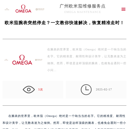
广州欧米茄维修服务点
当前位置：
广州欧米茄维修服务中心
>
文章库
> 欧米茄腕表突然停走？一文教你快速解

OMEGA MAINTENANCE
决，恢复精准走时！
广州欧米茄维修服务点竭诚为您服务！
欧米茄腕表突然停走？一文教你快速解决，恢复精准走时！
在腕表的世界里，欧米茄（Omega）绝对是一个响当当的
名字。它的精准度、耐用性和设计美学，让无数表迷为之
倾倒。然而，即使是这样顶级的腕表，也难免会遇到一些
小问…

5次
2025-02-17
在腕表的世界里，欧米茄（Omega）绝对是一个响当当的名字。它的精准度、耐用性
和设计美学，让无数表迷为之倾倒。然而，即使是这样顶级的腕表，也难免会遇到一些小