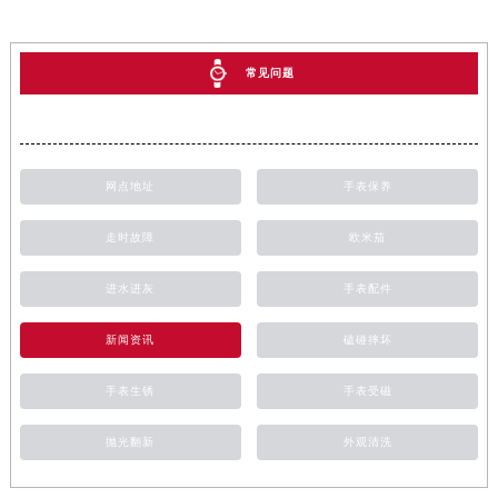
常见问题
网点地址
手表保养
走时故障
欧米茄
进水进灰
手表配件
新闻资讯
磕碰摔坏
手表生锈
手表受磁
抛光翻新
外观清洗