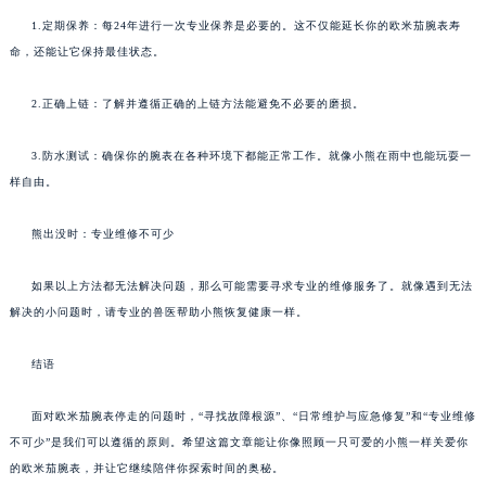
1.定期保养：每24年进行一次专业保养是必要的。这不仅能延长你的欧米茄腕表寿
命，还能让它保持最佳状态。
2.正确上链：了解并遵循正确的上链方法能避免不必要的磨损。
3.防水测试：确保你的腕表在各种环境下都能正常工作。就像小熊在雨中也能玩耍一
样自由。
熊出没时：专业维修不可少
如果以上方法都无法解决问题，那么可能需要寻求专业的维修服务了。就像遇到无法
解决的小问题时，请专业的兽医帮助小熊恢复健康一样。
结语
面对欧米茄腕表停走的问题时，“寻找故障根源”、“日常维护与应急修复”和“专业维修
不可少”是我们可以遵循的原则。希望这篇文章能让你像照顾一只可爱的小熊一样关爱你
的欧米茄腕表，并让它继续陪伴你探索时间的奥秘。