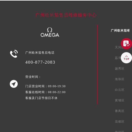
广州欧米茄售后维修服务中心
广州欧米茄维

天河区

广州欧米茄售后电话

荔湾区
400-877-2083
越秀区
营业时间：
海珠区

门店营业时间：09:00-19:30
白云区
客服在线时间：08:00-22:00
客服及门店节假日不休
黄埔区
番禺区
花都区