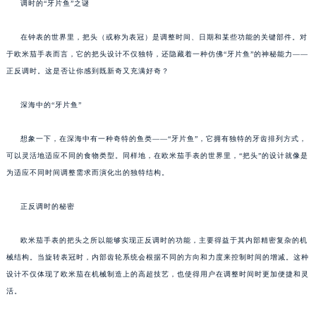
调时的“牙片鱼”之谜
在钟表的世界里，把头（或称为表冠）是调整时间、日期和某些功能的关键部件。对
于欧米茄手表而言，它的把头设计不仅独特，还隐藏着一种仿佛“牙片鱼”的神秘能力——
正反调时。这是否让你感到既新奇又充满好奇？
深海中的“牙片鱼”
想象一下，在深海中有一种奇特的鱼类——“牙片鱼”，它拥有独特的牙齿排列方式，
可以灵活地适应不同的食物类型。同样地，在欧米茄手表的世界里，“把头”的设计就像是
为适应不同时间调整需求而演化出的独特结构。
正反调时的秘密
欧米茄手表的把头之所以能够实现正反调时的功能，主要得益于其内部精密复杂的机
械结构。当旋转表冠时，内部齿轮系统会根据不同的方向和力度来控制时间的增减。这种
设计不仅体现了欧米茄在机械制造上的高超技艺，也使得用户在调整时间时更加便捷和灵
活。