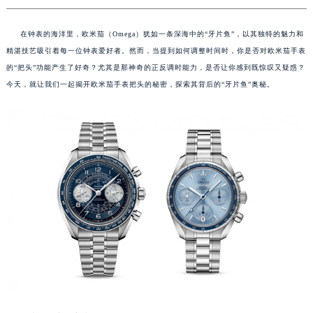
在钟表的海洋里，欧米茄（Omega）犹如一条深海中的“牙片鱼”，以其独特的魅力和
精湛技艺吸引着每一位钟表爱好者。然而，当提到如何调整时间时，你是否对欧米茄手表
的“把头”功能产生了好奇？尤其是那神奇的正反调时能力，是否让你感到既惊叹又疑惑？
今天，就让我们一起揭开欧米茄手表把头的秘密，探索其背后的“牙片鱼”奥秘。