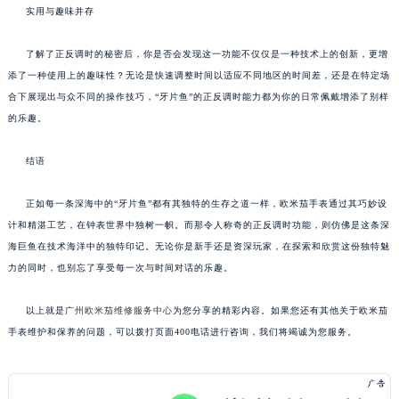
实用与趣味并存
了解了正反调时的秘密后，你是否会发现这一功能不仅仅是一种技术上的创新，更增
添了一种使用上的趣味性？无论是快速调整时间以适应不同地区的时间差，还是在特定场
合下展现出与众不同的操作技巧，“牙片鱼”的正反调时能力都为你的日常佩戴增添了别样
的乐趣。
结语
正如每一条深海中的“牙片鱼”都有其独特的生存之道一样，欧米茄手表通过其巧妙设
计和精湛工艺，在钟表世界中独树一帜。而那令人称奇的正反调时功能，则仿佛是这条深
海巨鱼在技术海洋中的独特印记。无论你是新手还是资深玩家，在探索和欣赏这份独特魅
力的同时，也别忘了享受每一次与时间对话的乐趣。
以上就是
广州欧米茄维修服务中心
为您分享的精彩内容。如果您还有其他关于欧米茄
手表维护和保养的问题，可以拨打页面400电话进行咨询，我们将竭诚为您服务。