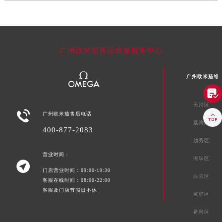
广州欧米茄售后维修服务中心
广州欧米茄维

天河区

广州欧米茄售后电话

荔湾区
400-877-2083
越秀区
营业时间：
海珠区

门店营业时间：09:00-19:30
白云区
客服在线时间：08:00-22:00
客服及门店节假日不休
黄埔区
番禺区