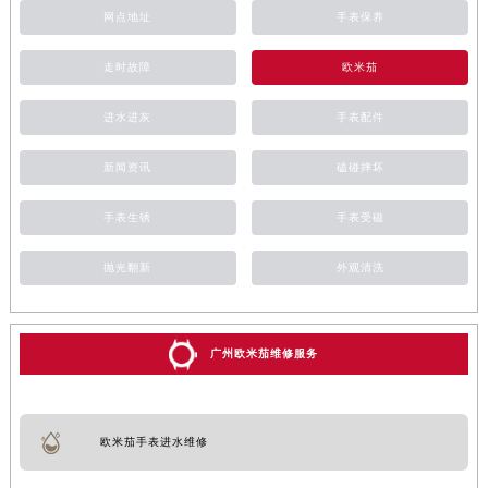
网点地址
手表保养
走时故障
欧米茄
进水进灰
手表配件
新闻资讯
磕碰摔坏
手表生锈
手表受磁
抛光翻新
外观清洗
广州欧米茄维修服务
欧米茄手表进水维修