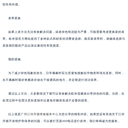
软性和外观。
表带更换
如果上述方法无法有效解决问题，或者掉色情况较为严重，可能需要考虑更换新的表
带。欧米茄官方网站提供了多种款式和材质供消费者选择。购买新表带时，请确保选择与
原装相匹配的产品以保证兼容性和美观度。
预防措施
为了减少掉色现象的发生，日常佩戴时应注意避免接触化学物质和强光直射。同时，
在不佩戴时最好将腕表存放在干燥通风的地方，并定期进行清洁保养。
通过以上方法，大多数情况下都可以有效解决欧米茄腕表白带掉色的问题。当然，在
处理过程中也需注意轻柔操作以避免对腕表造成不必要的损害。
以上就是
广州江诗丹顿维修服务中心
为您分享的精彩内容。如果您还有其他关于江诗
丹顿手表维护和保养的问题，可以拨打页面400电话进行咨询，我们将竭诚为您服务。