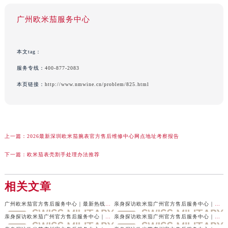
广州欧米茄服务中心
本文tag：
预约入口
关闭
服务专线：
400-877-2083
本页链接：
http://www.nmwine.cn/problem/825.html
立即预约
提前预约免排队，到店即享服务
预约时间有变无需取消，可随时重新预约
上一篇：
2026最新深圳欧米茄腕表官方售后维修中心网点地址考察报告
下一篇：
欧米茄表壳割手处理办法推荐
相关文章
广州欧米茄官方售后服务中心｜最新热线及官方维修地址权威信息公示（2026年7月最新）
亲身探访欧米茄广州官方售后服务中心｜最新电话与详细地址（2026年7月最新）
亲身探访欧米茄广州官方售后服务中心｜最新热线电话与地址（2026年7月最新）
亲身探访欧米茄广州官方售后服务中心｜全新地址及服务热线（2026年7月最新）