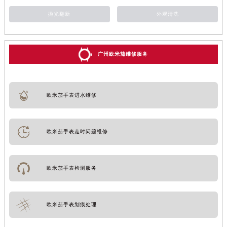
抛光翻新
外观清洗
广州欧米茄维修服务
欧米茄手表进水维修
欧米茄手表走时问题维修
欧米茄手表检测服务
欧米茄手表划痕处理