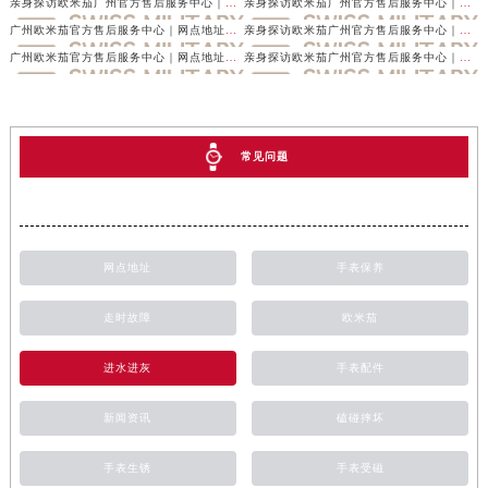
亲身探访欧米茄广州官方售后服务中心｜服务电话与网点地址（2026年6月最新）
亲身探访欧米茄广州官方售后服务中心｜详细地址及客服热线（2026年6月最新）
广州欧米茄官方售后服务中心｜网点地址及热线权威信息公示（2026年6月最新）
亲身探访欧米茄广州官方售后服务中心｜最新地址与售后热线（2026年6月最新）
广州欧米茄官方售后服务中心｜网点地址和官方电话权威信息公示（2026年6月最新）
亲身探访欧米茄广州官方售后服务中心｜最新地址及服务热线（2026年6月最新）
常见问题
网点地址
手表保养
走时故障
欧米茄
进水进灰
手表配件
新闻资讯
磕碰摔坏
手表生锈
手表受磁